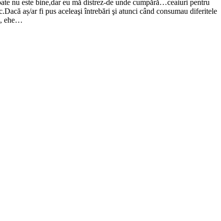
- poate nu este bine,dar eu mă distrez-de unde cumpără…ceaiuri pentru
c.Dacă aș/ar fi pus aceleaşi întrebări şi atunci când consumau diferitele
ea, ehe…