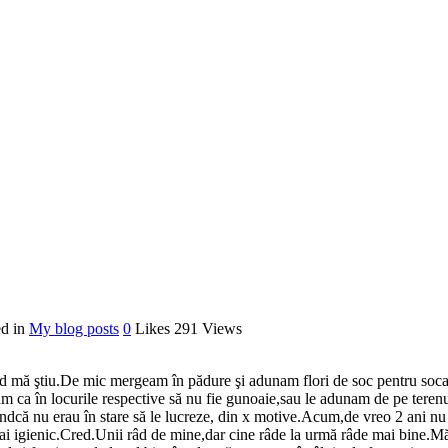
ed in
My blog posts
0
Likes
291
Views
d mă ştiu.De mic mergeam în pădure şi adunam flori de soc pentru socată
am ca în locurile respective să nu fie gunoaie,sau le adunam de pe terenu
fiindcă nu erau în stare să le lucreze, din x motive.Acum,de vreo 2 ani 
i igienic.Cred.Unii râd de mine,dar cine râde la urmă râde mai bine.Mă î