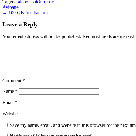
Tagged
alcool
,
salcâm
,
soc
Post
Avioane →
← 100 GB free backup
navigation
Leave a Reply
Your email address will not be published.
Required fields are marked
Comment
*
Name
*
Email
*
Website
Save my name, email, and website in this browser for the next ti