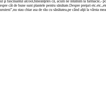
rnul şi fascinantul alcool,bineânţeles că, acum ne întâlnim la farmacie,
espre cât de bune sunt plantele pentru sănătate.Despre preţuri etc.etc.,et
buruieni”,nu stau chiar asa de rău cu sănătatea,pe când alţii la vârsta m