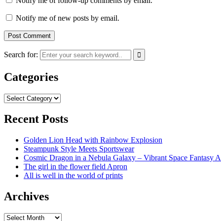
Notify me of follow-up comments by email.
Notify me of new posts by email.
Search for:
Categories
Categories
Recent Posts
Golden Lion Head with Rainbow Explosion
Steampunk Style Meets Sportswear
Cosmic Dragon in a Nebula Galaxy – Vibrant Space Fantasy A
The girl in the flower field Apron
All is well in the world of prints
Archives
Archives