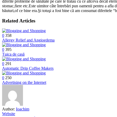
diferite probleme de sănătate pe care le tratau cu ce altceva decât ete
stomac,fiere etc.Este uimitor câte întrebări pun oamenii pentru a afla d
băuturi,of ce bine era.Şi totuşi a fost bine că am consumat diferitele “
Related Articles
0
358
Allergy Relief and Angioedema
0
395
Țuica de casă
0
291
Automatic Drip Coffee Makers
0
250
Advertising on the Internet
Author:
Ioachim
Website