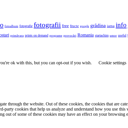
fotografii
to
info
grădina
free
fructe
iarna
fotografie
fotoalbum
google
ostari
Romania
prints on demand
useful
primăvara
provocări
startachim
umor
programe
u're ok with this, but you can opt-out if you wish.
Cookie settings
te through the website. Out of these cookies, the cookies that are cate
hird-party cookies that help us analyze and understand how you use this
ting out of some of these cookies may have an effect on your browsing 