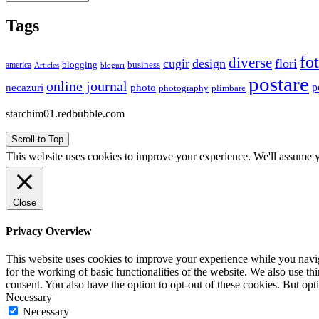
Tags
fo
diverse
cugir
design
flori
business
blogging
america
Articles
bloguri
postare
online journal
p
necazuri
photo
plimbare
photography
starchim01.redbubble.com
Scroll to Top
This website uses cookies to improve your experience. We'll assume yo
Close
Privacy Overview
This website uses cookies to improve your experience while you naviga
for the working of basic functionalities of the website. We also use t
consent. You also have the option to opt-out of these cookies. But op
Necessary
Necessary