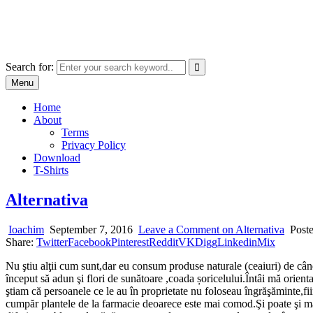
Skip
marcu ioachim online shop
to
marketplace with consumer goods
content
Search for:
Menu
Home
About
Terms
Privacy Policy
Download
T-Shirts
Alternativa
Ioachim
September 7, 2016
Leave a Comment
on Alternativa
Post
Share:
Twitter
Facebook
Pinterest
Reddit
VK
Digg
Linkedin
Mix
Nu ştiu alţii cum sunt,dar eu consum produse naturale (ceaiuri) de cân
început să adun şi flori de sunătoare ,coada șoricelului.Întâi mă orient
ştiam că persoanele ce le au în proprietate nu foloseau îngrăşăminte,
cumpăr plantele de la farmacie deoarece este mai comod.Şi poate şi ma