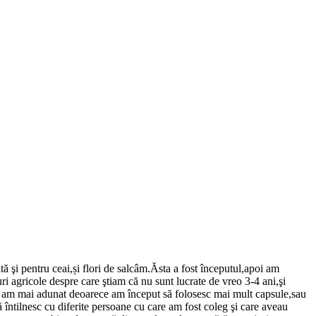
 şi pentru ceai,și flori de salcâm.Ăsta a fost începutul,apoi am
ri agricole despre care ştiam că nu sunt lucrate de vreo 3-4 ani,şi
nu am mai adunat deoarece am început să folosesc mai mult capsule,sau
ntilnesc cu diferite persoane cu care am fost coleg şi care aveau