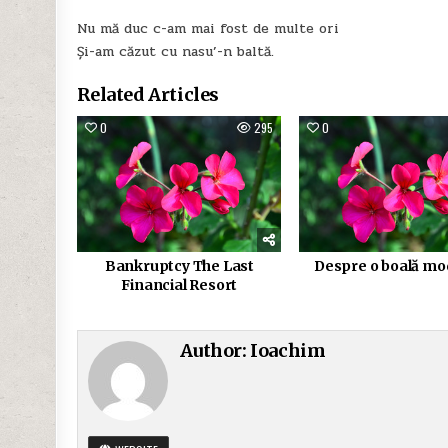
Nu mă duc c-am mai fost de multe ori
Și-am căzut cu nasu’-n baltă.
Related Articles
0
295
0
Bankruptcy The Last
Despre o boală m
Financial Resort
Author:
Ioachim