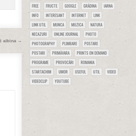
FREE
FRUCTE
GOOGLE
GRĂDINA
IARNA
INFO
INTERESANT
INTERNET
LINK
LINK UTIL
MUNCA
MUZICA
NATURA
NECAZURI
ONLINE JOURNAL
PHOTO
l albina →
PHOTOGRAPHY
PLIMBARE
POSTARE
POSTARI
PRIMĂVARA
PRINTS ON DEMAND
PROGRAME
PROVOCĂRI
ROMANIA
STARTACHIM
UMOR
USEFUL
UTIL
VIDEO
VIDEOCLIP
YOUTUBE