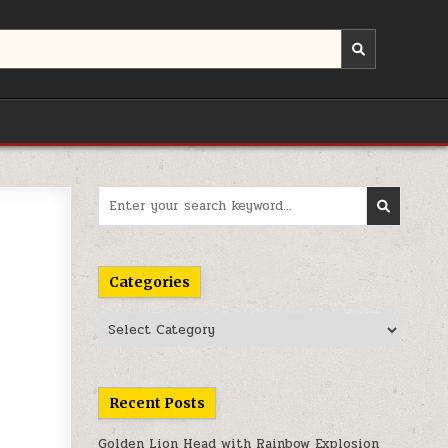
Search
for:
Categories
Categories
Recent Posts
Golden Lion Head with Rainbow Explosion