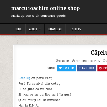
Skip
to
marcu ioachim online shop
content
marketplace with consumer goods
HOME
ABOUT
DOWNLOAD
T-SHIRTS
Cățel
IOACHIM
SEPTEMBER 18, 2015
SHARE:
TWITTER
FACEBOOK
PI
Cățeluș
cu păru creț
Fură Turceni-ul din coteț
El se jură că nu fură
Și l-au prins cu Rovinari în gură
Și cu mulți lei în buzunar
Hai la D.N.A.