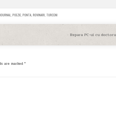
 JOURNAL
,
POEZIE
,
PONTA
,
ROVINARI
,
TURCENI
Repara PC-ul cu doctoru
lds are marked
*