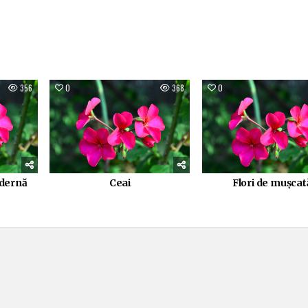
356
0
368
0
odernă
Ceai
Flori de mușcat