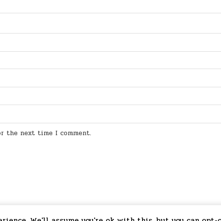
for the next time I comment.
ience. We'll assume you're ok with this, but you can opt-o