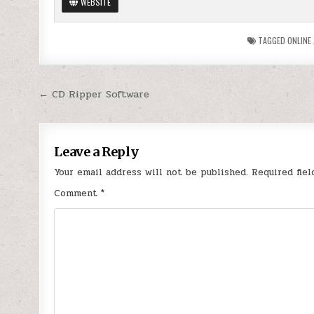
WEBSITE
TAGGED
ONLINE
Post
← CD Ripper Software
navigation
Leave a Reply
Your email address will not be published.
Required fie
Comment
*