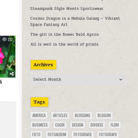
Steampunk Style Meets Sportswear
Cosmic Dragon in a Nebula Galaxy – Vibrant
Space Fantasy Art
The girl in the flower field Apron
312
All is well in the world of prints
Archives
Archives
ă
Tags
AMERICA
ARTICLES
BLOGGING
BLOGURI
BUSINESS
CUGIR
DESIGN
DIVERSE
FLORI
FOTO
FOTOALBUM
FOTOGRAFIE
FOTOGRAFII